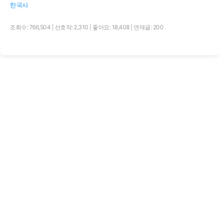
한국사
조회수: 766,504
|
선호작: 2,310
|
좋아요: 18,408
|
연재글: 200