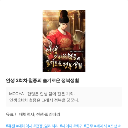
인생 2회차 철종의 슬기로운 정복생활
MOOHA - 한많은 인생 끝에 잡은 기회.
인생 2회차 철종은 그래서 정복을 꿈꾼다.
유료 〉 대체역사, 전쟁·밀리터리
#퓨전 #대체역사 #전쟁_밀리터리 #사이다 #회귀 #군주 #세계사 #조선 #