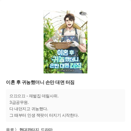
이혼 후 귀농했더니 손만 대면 터짐
으끄으끄 - 재벌집 데릴사위.
3급공무원.
다 내던지고 귀농했다.
그 때부터 인생 잭팟이 터지기 시작한다.
유료 〉 현대판타지, 드라마