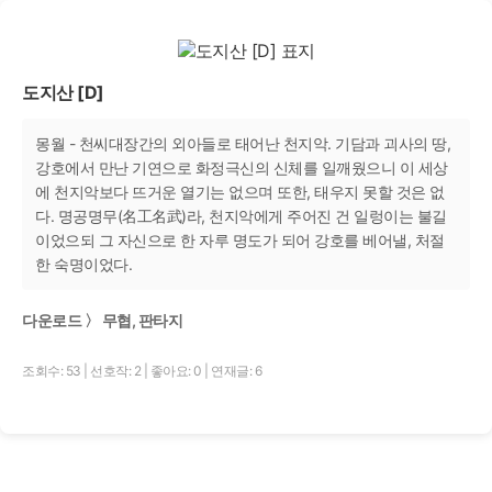
도지산 [D]
몽월 - 천씨대장간의 외아들로 태어난 천지악. 기담과 괴사의 땅,
강호에서 만난 기연으로 화정극신의 신체를 일깨웠으니 이 세상
에 천지악보다 뜨거운 열기는 없으며 또한, 태우지 못할 것은 없
다. 명공명무(名工名武)라, 천지악에게 주어진 건 일렁이는 불길
이었으되 그 자신으로 한 자루 명도가 되어 강호를 베어낼, 처절
한 숙명이었다.
다운로드 〉 무협, 판타지
조회수: 53
|
선호작: 2
|
좋아요: 0
|
연재글: 6