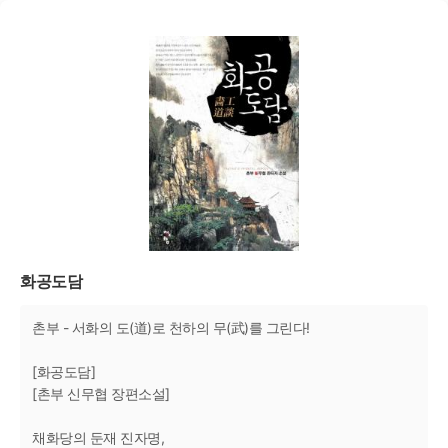
화공도담
촌부 - 서화의 도(道)로 천하의 무(武)를 그린다!
[화공도담]
[촌부 신무협 장편소설]
채화당의 둔재 진자명,