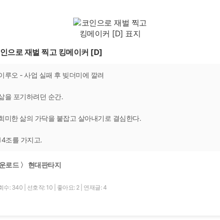
인으로 재벌 찍고 킹메이커 [D]
이루오 - 사업 실패 후 빚더미에 깔려
삶을 포기하려던 순간.
희미한 삶의 가닥을 붙잡고 살아내기로 결심한다.
14조를 가지고.
운로드 〉 현대판타지
회수: 340
|
선호작: 10
|
좋아요: 2
|
연재글: 4