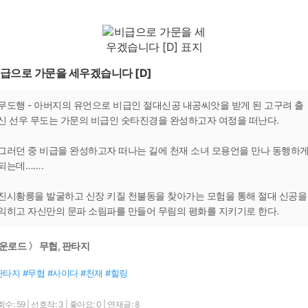
급으로 가문을 세우겠습니다 [D]
무도행 - 아버지의 유언으로 비급인 절대신공 내공씨앗을 받게 된 고구려 출
신 선우 무도는 가문의 비급인 숫타진경을 완성하고자 여정을 떠난다.
그러던 중 비급을 완성하고자 떠나는 길에 천재 소녀 모용언을 만나 동행하
되는데…….
진시황릉을 발굴하고 신장 키질 천불동을 찾아가는 모험을 통해 절대 신공을
익히고 자신만의 문파 소림파를 만들어 무림의 평화를 지키기로 한다.
운로드 〉 무협, 판타지
판타지 #무협 #사이다 #천재 #힐링
수: 59
|
선호작: 3
|
좋아요: 0
|
연재글: 8