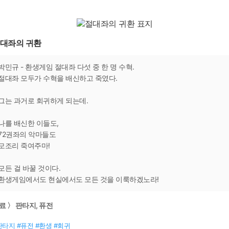
대좌의 귀환
박민규 - 환생게임 절대좌 다섯 중 한 명 수혁.
절대좌 모두가 수혁을 배신하고 죽였다.
그는 과거로 회귀하게 되는데.
나를 배신한 이들도,
72권좌의 악마들도
모조리 죽여주마!
모든 걸 바꿀 것이다.
환생게임에서도 현실에서도 모든 것을 이룩하겠노라!
료 〉 판타지, 퓨전
판타지 #퓨전 #환생 #회귀