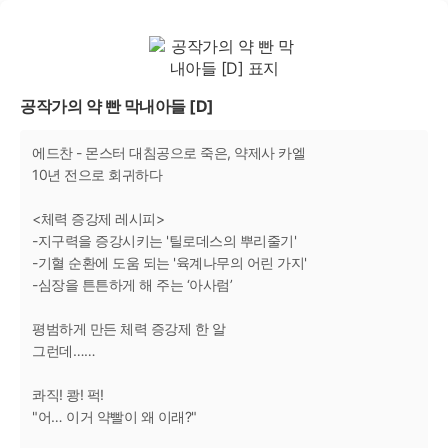
공작가의 약 빤 막내아들 [D]
에드찬 - 몬스터 대침공으로 죽은, 약제사 카엘
10년 전으로 회귀하다
<체력 증강제 레시피>
-지구력을 증강시키는 '틸로데스의 뿌리줄기'
-기혈 순환에 도움 되는 '육계나무의 어린 가지'
-심장을 튼튼하게 해 주는 ‘아사럼’
평범하게 만든 체력 증강제 한 알
그런데……
콰직! 쾅! 퍽!
"어… 이거 약빨이 왜 이래?"