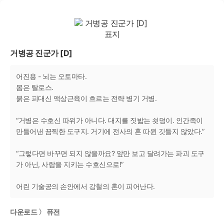
거병공 진군가 [D]
어진용 - 뇌는 오토마타.
몸은 탈로스.
붉은 피대신 액상근육이 흐르는 전략 병기 거병.
“거병은 수호신 따위가 아니다. 대지를 짓밟는 쇳덩이. 인간족이
만들어낸 끔찍한 도구지. 거기에 전사의 혼 따윈 깃들지 않았다.”
“그렇다면 바꾸면 되지 않을까요? 앞만 보고 달려가는 파괴 도구
가 아닌, 사람을 지키는 수호신으로!”
어린 기술공의 손안에서 강철의 혼이 피어난다.
다운로드 〉 퓨전