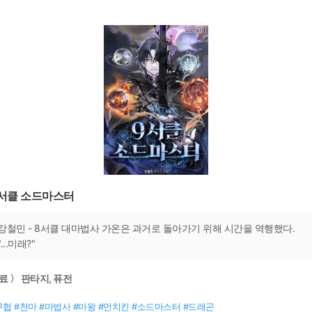
서클 소드마스터
강철민 - 8서클 대마법사 가온은 과거로 돌아가기 위해 시간을 역행했다.
"...미래?"
료 〉 판타지, 퓨전
무협 #천마 #마법사 #마왕 #먼치킨 #소드마스터 #드래곤