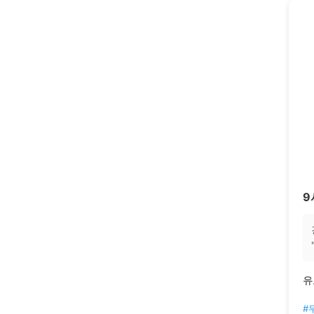
9
유
#