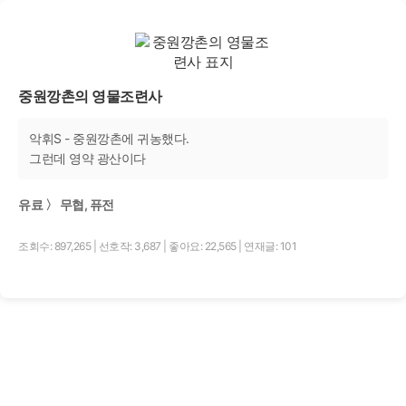
중원깡촌의 영물조련사
악휘S - 중원깡촌에 귀농했다.
그런데 영약 광산이다
유료 〉 무협, 퓨전
조회수: 897,265
|
선호작: 3,687
|
좋아요: 22,565
|
연재글: 101