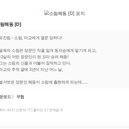
림해동 [D]
유진림 - 소림, 마교에게 멸문 당하다!
굴욕의 소림은 장문인 직을 일개 동자승에게 맡기게 되고,
12살의 어린 장문인이 된 꼬마 승려 해동!
그는 소림의 신물과 더불어 잠적하고 만다.
마교의 추적 끝에 3년이 지난 어느 날,
벌거벗은 장문인 해동이 소림에 출현하게 되는데......
운로드 〉 무협
회수: 433
|
선호작: 17
|
좋아요: 0
|
연재글: 8