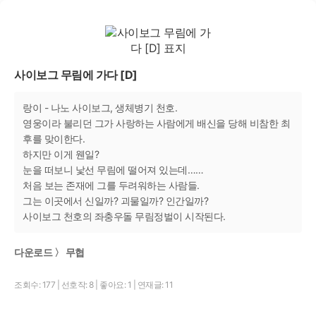
사이보그 무림에 가다 [D]
랑이 - 나노 사이보그, 생체병기 천호.
영웅이라 불리던 그가 사랑하는 사람에게 배신을 당해 비참한 최
후를 맞이한다.
하지만 이게 웬일?
눈을 떠보니 낯선 무림에 떨어져 있는데……
처음 보는 존재에 그를 두려워하는 사람들.
그는 이곳에서 신일까? 괴물일까? 인간일까?
사이보그 천호의 좌충우돌 무림정벌이 시작된다.
다운로드 〉 무협
조회수: 177
|
선호작: 8
|
좋아요: 1
|
연재글: 11