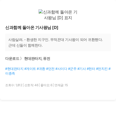
신과함께 돌아온 기사왕님 [D]
사람살려. - 환생한 지구인. 무적꼰대 기사왕이 되어 귀환했다.
근데 신들이 함께한다.
다운로드 〉 현대판타지, 퓨전
#현대판타지 #게이트 #귀환 #던전 #사이다 #군주 #기사 #헌터 #먼치킨 #
이종족
조회수: 1,812
|
선호작: 46
|
좋아요: 6
|
연재글: 15