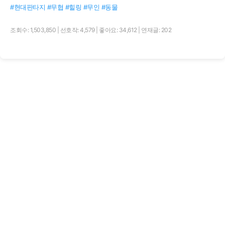
#현대판타지 #무협 #힐링 #무인 #동물
조회수: 1,503,850
|
선호작: 4,579
|
좋아요: 34,612
|
연재글: 202