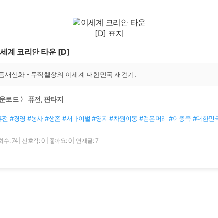
세계 코리안 타운 [D]
틈새신화 - 무직헬창의 이세계 대한민국 재건기.
운로드 〉 퓨전, 판타지
퓨전 #경영 #농사 #생존 #서바이벌 #영지 #차원이동 #검은머리 #이종족 #대한민
수: 74
|
선호작: 0
|
좋아요: 0
|
연재글: 7