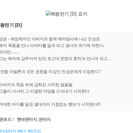
왕전기 [D]
담운 - 해양학자인 아버지와 함께 해저탐사에 나선 진성운.
해저 폭풍을 만나 아버지를 잃게 되고 생사의 위기에 처한다.
하지만…….
그는 해저에 감추어져 있던 초고대 문명의 흔적과 만나게 되고…
“전함 아발론의 모든 권한을 지상인 진성운에게 이임한다.”
아버지의 죽음 뒤에 감춰진 사악한 얼굴들.
그들이 서서히 그 비열한 야망을 드러내기 시작한다.
거대한 바다를 닮은 절대자의 거침없는 행보가 시작된다!!!
운로드 〉 현대판타지, 판타지
현대판타지 #복수 #먼치킨