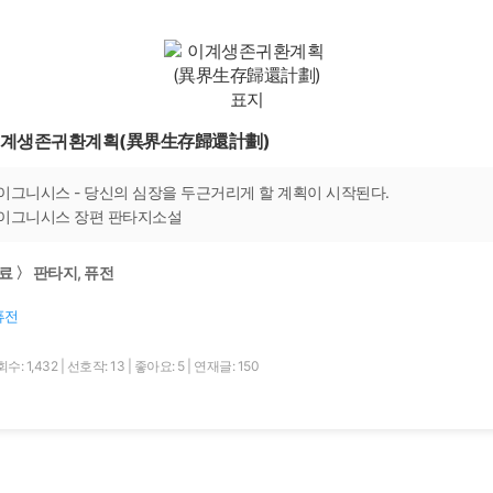
계생존귀환계획(異界生存歸還計劃)
이그니시스 - 당신의 심장을 두근거리게 할 계획이 시작된다.
이그니시스 장편 판타지소설
료 〉 판타지, 퓨전
퓨전
수: 1,432
|
선호작: 13
|
좋아요: 5
|
연재글: 150