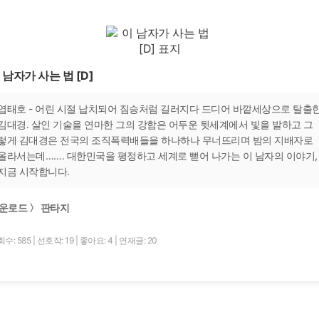
 남자가 사는 법 [D]
엽태호 - 어린 시절 납치되어 짐승처럼 길러지다 드디어 바깥세상으로 탈출
김대경. 살인 기술을 연마한 그의 강함은 어두운 뒷세계에서 빛을 발하고 그
렇게 김대경은 전국의 조직폭력배들을 하나하나 무너뜨리며 밤의 지배자로
올라서는데……. 대한민국을 평정하고 세계로 뻗어 나가는 이 남자의 이야기,
지금 시작합니다.
운로드 〉 판타지
수: 585
|
선호작: 19
|
좋아요: 4
|
연재글: 20