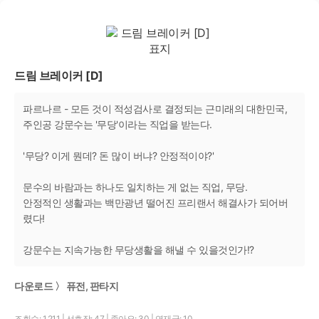
드림 브레이커 [D]
파르나르 - 모든 것이 적성검사로 결정되는 근미래의 대한민국,
주인공 강문수는 '무당'이라는 직업을 받는다.
'무당? 이게 뭔데? 돈 많이 버냐? 안정적이야?'
문수의 바람과는 하나도 일치하는 게 없는 직업, 무당.
안정적인 생활과는 백만광년 떨어진 프리랜서 해결사가 되어버
렸다!
강문수는 지속가능한 무당생활을 해낼 수 있을것인가!?
다운로드 〉 퓨전, 판타지
조회수: 1,211
|
선호작: 47
|
좋아요: 30
|
연재글: 10