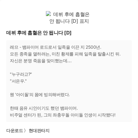
데뷔 후에 흡혈은 안 됩니다 [D]
레므 - 뱀파이어 로드로서 일족을 이끈 지 2500년.
모든 종족을 멸하려는, 미친 황제를 피해 일족을 탈출시킨 뒤.
자신은 분명 죽음을 맞이했는데....
"누구라고?"
"서은우."
웬 '아이돌'의 몸에 빙의해버렸다.
한때 음유 시인이기도 했던 뱀파이어.
비주얼 센터가 된, 그의 좌충우돌 아이돌 인생이 시작됐다!
다운로드 〉 현대판타지