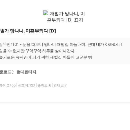
벌가 망나니, 미혼부되다 [D]
김우진1101 - 눈을 떠보니 망나니 재벌집 아들내미. 근데 내가 아빠라니!
믿을 수 없지만 꾸역꾸역 하루를 살아나간다.
슬기로운 슈퍼맨이 되기 위한 재벌집 아들의 고군분투!
운로드 〉 현대판타지
수: 2,455
|
선호작: 120
|
좋아요: 6
|
연재글: 7