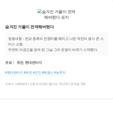
숨겨진 거물이 전역해버렸다
옆동네형 - 온갖 종류의 전쟁터를 헤치고 나온 역전의 용사 존 스
미스 소령.
우연히 아공간을 얻게 된 그날 그의 운명이 바뀌기 시작했다.
유료 〉 퓨전, 현대판타지
#현대판타지 #퓨전 #군인 #해결사 #능력자
조회수: 1,468,815
|
선호작: 6,356
|
좋아요: 35,374
|
연재글: 198