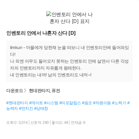
인벤토리 안에서 나혼자 산다 [D]
limkun - 마물에게 당한채 눈을 떠보니 내 인벤토리안에 들어와있
다!
나 외엔 아무도 들어오지 못하는 인벤토리 안에 살면서 다른 각성
자의 인벤토리까지 자유롭게 왕래한다.
내 인벤토리는 내꺼! 남의 인벤토리도 내꺼~!
다운로드 〉 현대판타지, 퓨전
#현대판타지 #게이트 #시스템 #아포칼립스 #음모 #차원이동 #노력가 #
능력자 #먼치킨 #상태창
조회수: 5,014
|
선호작: 290
|
좋아요: 48
|
연재글: 6