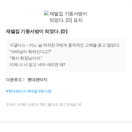
재벌집 기둥서방이 되었다. [D]
구글다스 - 어느 날 여자친구에게 충격적인 고백을 듣고 말았다.
"아버님이 뭐하신다고?"
"회사 회장님이셔."
이제 나 너 믿고 셔터 내리면 돼?
다운로드 〉 현대판타지
#현대판타지 #재벌 #회사원
조회수: 6,196
|
선호작: 180
|
좋아요: 50
|
연재글: 16