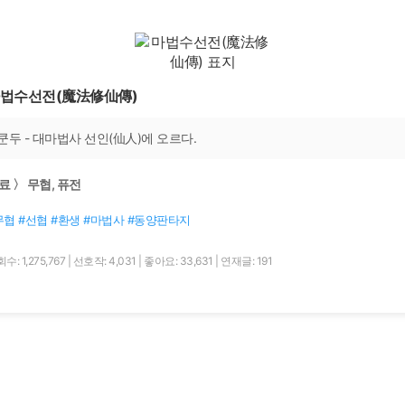
법수선전(魔法修仙傳)
쿤두 - 대마법사 선인(仙人)에 오르다.
료 〉 무협, 퓨전
무협 #선협 #환생 #마법사 #동양판타지
수: 1,275,767
|
선호작: 4,031
|
좋아요: 33,631
|
연재글: 191