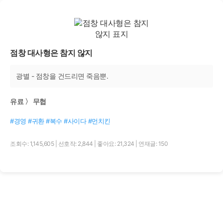
점창 대사형은 참지 않지
광별 - 점창을 건드리면 죽음뿐.
유료 〉 무협
#경영 #귀환 #복수 #사이다 #먼치킨
조회수: 1,145,605
|
선호작: 2,844
|
좋아요: 21,324
|
연재글: 150