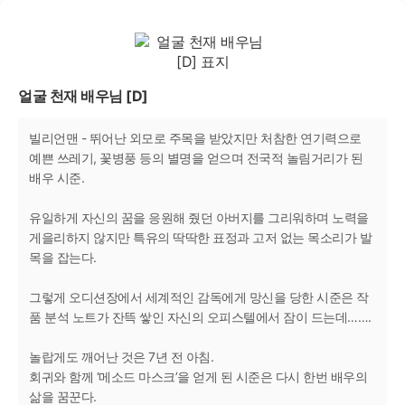
얼굴 천재 배우님 [D]
빌리언맨 - 뛰어난 외모로 주목을 받았지만 처참한 연기력으로
예쁜 쓰레기, 꽃병풍 등의 별명을 얻으며 전국적 놀림거리가 된
배우 시준.
유일하게 자신의 꿈을 응원해 줬던 아버지를 그리워하며 노력을
게을리하지 않지만 특유의 딱딱한 표정과 고저 없는 목소리가 발
목을 잡는다.
그렇게 오디션장에서 세계적인 감독에게 망신을 당한 시준은 작
품 분석 노트가 잔뜩 쌓인 자신의 오피스텔에서 잠이 드는데…….
놀랍게도 깨어난 것은 7년 전 아침.
회귀와 함께 ‘메소드 마스크’을 얻게 된 시준은 다시 한번 배우의
삶을 꿈꾼다.