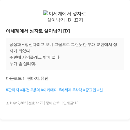
이세계에서 성자로 살아남기 [D]
몽상화 - 정신차리고 보니 그림으로 그린듯한 부패 교단에서 성
자가 되었다.
주변에 사망플래그 밖에 없다.
누가 좀 살려줘.
다운로드 〉 판타지, 퓨전
#판타지 #퓨전 #빙의 #아카데미 #이세계 #착각 #종교인 #신
조회수: 2,362
|
선호작: 71
|
좋아요: 51
|
연재글: 13