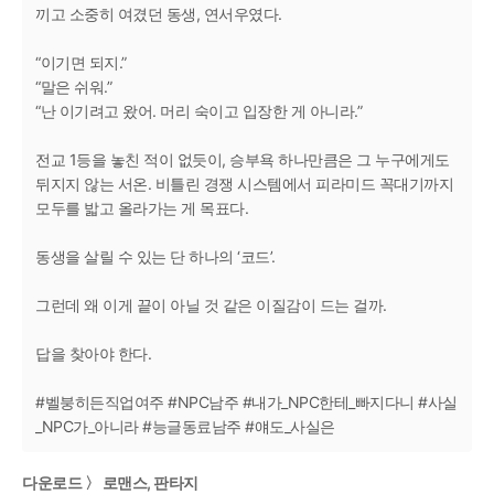
끼고 소중히 여겼던 동생, 연서우였다.
“이기면 되지.”
“말은 쉬워.”
“난 이기려고 왔어. 머리 숙이고 입장한 게 아니라.”
전교 1등을 놓친 적이 없듯이, 승부욕 하나만큼은 그 누구에게도
뒤지지 않는 서온. 비틀린 경쟁 시스템에서 피라미드 꼭대기까지
모두를 밟고 올라가는 게 목표다.
동생을 살릴 수 있는 단 하나의 ‘코드’.
그런데 왜 이게 끝이 아닐 것 같은 이질감이 드는 걸까.
답을 찾아야 한다.
#벨붕히든직업여주 #NPC남주 #내가_NPC한테_빠지다니 #사실
_NPC가_아니라 #능글동료남주 #얘도_사실은
다운로드 〉 로맨스, 판타지