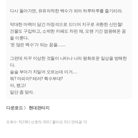
다시 돌아가면, 유유자적한 백수가 되어 하루하루를 즐기리라.
막대한 마력이 담긴 마정석으로 드디어 지구로 귀환한 신민철!
건물도 구입하고, 소박한 카페도 차린 채, 오랜 기간 염원해온 꿈
을 이룬다.
‘돈 많은 백수’가 되는 꿈을…….
그런데 자꾸 이상한 것들이 나타나 나의 평화로운 일상을 방해한
다.
슬슬 부아가 치밀어 오르는데 이거….
뭐? 마피아? 테러? 특수부대?
아, 됐고!
일단 좀 맞자.
다운로드 〉 현대판타지
조회수: 15,159
|
선호작: 520
|
좋아요: 53
|
연재글: 12