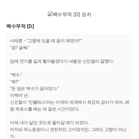
백수무적 [D]
서태훈 - “고향에 있을 때 꿈이 뭐였어?”
“꿈? 글쎄.”
담배 연기를 길게 빨아들였다가 내뱉은 신민철이 말했다.
“백수.”
“뭐?”
“돈 많은 백수가 꿈이었다.”
이백여 년.
신민철이 ‘안헬레스’라는 이계의 세계에서 최강의 검사가 되어, 패
왕 제로스를 베는 데 걸린 시간이었다.
이제 내가 살던 곳으로 돌아갈 때가 되었다.
어차피 막노동판이나 전전하던 고아였지만, 그래도 고향이 아닌
가.