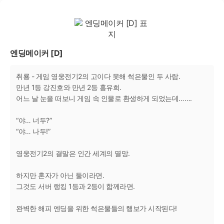
엔딩메이커 [D]
취룡 - 게임 영웅전기2의 고이다 못해 썩은물인 두 사람.
만년 1등 강진호와 만년 2등 홍유희.
어느 날 눈을 떠보니 게임 속 인물로 환생하게 되었는데…….
“야… 너두?”
“야… 나두!”
영웅전기2의 결말은 인간 세계의 멸망.
하지만 혼자가 아닌 둘이라면.
그것도 서버 랭킹 1등과 2등이 함께라면.
완벽한 해피 엔딩을 위한 썩은물들의 행보가 시작된다!