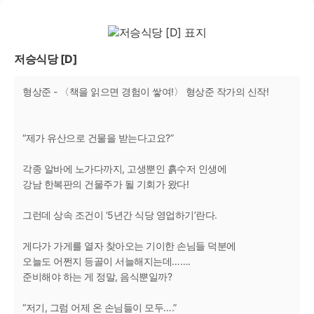
저승식당 [D]
형상준 - 〈책을 읽으면 경험이 쌓여!〉 형상준 작가의 신작!
“제가 유산으로 건물을 받는다고요?”
각종 알바에 노가다까지, 고생뿐인 흙수저 인생에
강남 한복판의 건물주가 될 기회가 왔다!
그런데 상속 조건이 ‘5년간 식당 영업하기’란다.
게다가 가게를 열자 찾아오는 기이한 손님들 덕분에
오늘도 어쩐지 등골이 서늘해지는데…….
준비해야 하는 게 정말, 음식뿐일까?
“저기, 그럼 어제 온 손님들이 모두….”