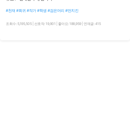
#천재 #회귀 #작가 #학생 #검은머리 #먼치킨
조회수: 5,195,505
|
선호작: 19,901
|
좋아요: 188,959
|
연재글: 415