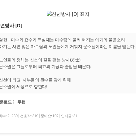
년방사 [D]
달한 - 마수와 요수가 득실대는 마수림에 울려 퍼지는 아기의 울음소리.
아기는 사연 많은 마수림의 노인들에게 거둬져 운소월이라는 이름을 받는다.
노인들의 정체는 신선의 길을 걷는 방사(方士).
운소월은 그들로부터 최고의 기공과 술법을 배운다.
신선이 되고, 사부들의 원수를 갚기 위해
운소월이 세상으로 향한다!
운로드 〉 무협
수: 21,239
|
선호작: 319
|
좋아요: 102
|
연재글: 31