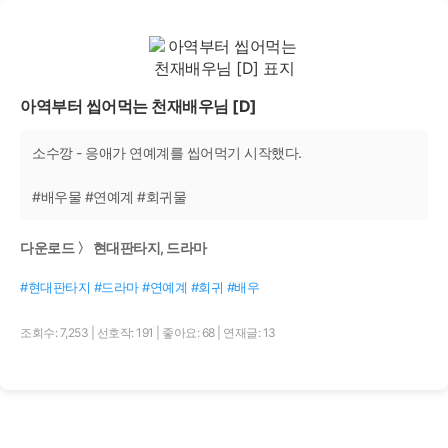
아역부터 씹어먹는 천재배우님 [D]
소수깡 - 응애가 연예계를 씹어먹기 시작했다.
#배우물 #연예계 #회귀물
다운로드 〉 현대판타지, 드라마
#현대판타지 #드라마 #연예계 #회귀 #배우
조회수: 7,253
|
선호작: 191
|
좋아요: 68
|
연재글: 13