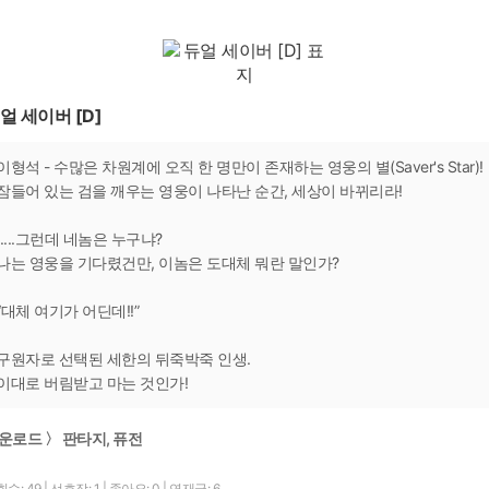
얼 세이버 [D]
이형석 - 수많은 차원계에 오직 한 명만이 존재하는 영웅의 별(Saver's Star)!
잠들어 있는 검을 깨우는 영웅이 나타난 순간, 세상이 바뀌리라!
.....그런데 네놈은 누구냐?
나는 영웅을 기다렸건만, 이놈은 도대체 뭐란 말인가?
“대체 여기가 어딘데!!”
구원자로 선택된 세한의 뒤죽박죽 인생.
이대로 버림받고 마는 것인가!
운로드 〉 판타지, 퓨전
수: 49
|
선호작: 1
|
좋아요: 0
|
연재글: 6