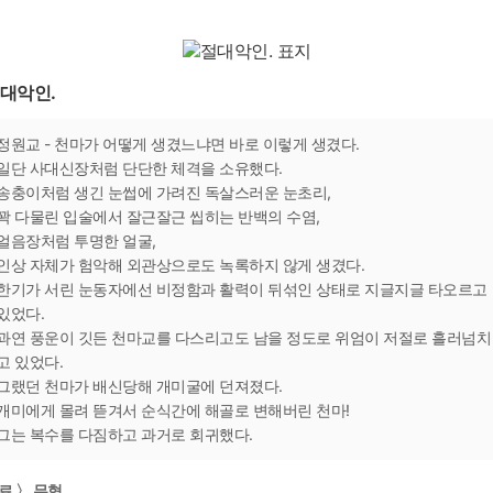
대악인.
정원교 - 천마가 어떻게 생겼느냐면 바로 이렇게 생겼다.
일단 사대신장처럼 단단한 체격을 소유했다.
송충이처럼 생긴 눈썹에 가려진 독살스러운 눈초리,
꽉 다물린 입술에서 잘근잘근 씹히는 반백의 수염,
얼음장처럼 투명한 얼굴,
인상 자체가 험악해 외관상으로도 녹록하지 않게 생겼다.
한기가 서린 눈동자에선 비정함과 활력이 뒤섞인 상태로 지글지글 타오르고
있었다.
과연 풍운이 깃든 천마교를 다스리고도 남을 정도로 위엄이 저절로 흘러넘치
고 있었다.
그랬던 천마가 배신당해 개미굴에 던져졌다.
개미에게 몰려 뜯겨서 순식간에 해골로 변해버린 천마!
그는 복수를 다짐하고 과거로 회귀했다.
료 〉 무협