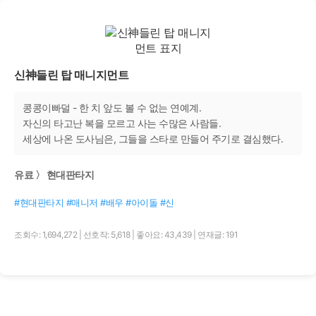
신神들린 탑 매니지먼트
콩콩이빠덜 - 한 치 앞도 볼 수 없는 연예계.
자신의 타고난 복을 모르고 사는 수많은 사람들.
세상에 나온 도사님은, 그들을 스타로 만들어 주기로 결심했다.
유료 〉 현대판타지
#현대판타지 #매니저 #배우 #아이돌 #신
조회수: 1,694,272
|
선호작: 5,618
|
좋아요: 43,439
|
연재글: 191