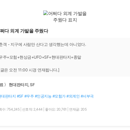
쩌다 외계 가발을 주웠다
춘객 - 지구에 사람만 산다고 생각했는데 아니었다.
우주+모험+현상금+UFO+SF+현대판타지+종말
[글은 오전 11:00 시경 연재됩니다.]
료 〉 현대판타지, SF
현대판타지 #SF #우주 #인공지능 #모험가 #외계인 #서부극
수: 754,245
|
선호작: 2,444
|
좋아요: 20,761
|
연재글: 205