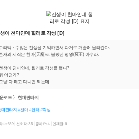
생이 천마인데 힐러로 각성 [D]
수라백 - 수많은 전생을 기억하면서 과거로 거슬러 올라간다.
존재의 시작은 천마(天魔)로 불렸던 명왕(冥王) 아수라.
전생이 천마인데, 힐러로 각성을 했다?
뭐 어떤가?
그냥 다 패고 다니면 되는데.
운로드 〉 현대판타지
현대판타지 #천마 #헌터 #각성
수: 659
|
선호작: 35
|
좋아요: 4
|
연재글: 9