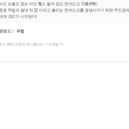
피도 눈물도 없는 마인 魔人 들의 집단 천마신교 天魔神敎!
중원 무림의 절대 악 惡 이라고 불리는 천마신교를 갱생시키기 위한 주인공
대계 大計가 시작된다!
운로드 〉 무협
수: 596
|
선호작: 30
|
좋아요: 1
|
연재글: 11