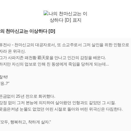
의 천마신교는 이상하다 [D]
퓨전사 - 천마신교의 대공자로서, 또 소교주로서 그저 살인을 위한 인형으로
자라 온 위극신.
그가 사파지존 패천황 覇天皇을 만나고 인간의 감정을 배운다.
하지만 자신의 업보로 인해 친 동생에게 죽임을 당하게 되는데...
찰싹!
“응..?”
뜬금없이 25년 전으로 회귀했다.
감정 없이 그저 본능에 의지하여 살아왔던 인형과도 같았던 그 시절.
웃음은커녕 눈물도 없었던 어린 시절로 돌아와 버린 위극신은 다짐한다.
“모두, 행복하고, 착하게 살자.”