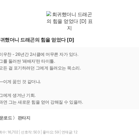
귀했더니 드래곤의 힘을 얻었다 [D]
이우찬 - 26년간 2서클에 머무른 자가 있다.
그를 둘러싼 '패배자'란 타이틀.
모든 걸 포기하려던 그에게 들려오는 목소리.
―이게 꿈인 것 같더냐.
그에게 생겨난 기회.
과연 그는 새로운 힘을 얻어 강해질 수 있을까.
운로드 〉 판타지
수: 16,702
|
선호작: 503
|
좋아요: 59
|
연재글: 12