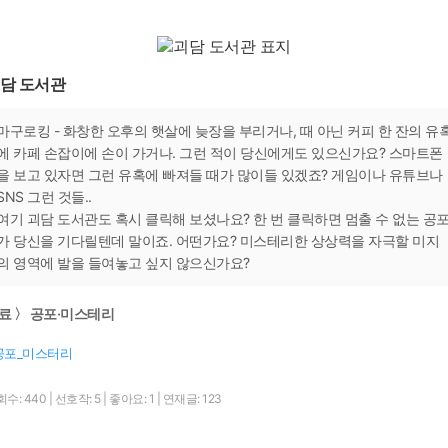
담 도서관
마구로킹 - 화창한 오후의 햇살에 늦장을 부리거나, 때 아닌 커피 한 잔의 유
에 카페 손잡이에 손이 가거나. 그런 적이 당신에게도 있으신가요? 스마트폰
을 보고 있자면 그런 유혹에 빠져들 때가 많이들 있겠죠? 게임이나 유튜브나
SNS 그런 것들..
여기 괴담 도서관도 혹시 클릭해 보셨나요? 한 번 클릭하면 멈출 수 없는 공
가 당신을 기다릴텐데 말이죠. 어떤가요? 미스테리한 상상력을 자극할 미지
의 영역에 발을 들여놓고 싶지 않으신가요?
료 〉 공포·미스테리
공포_미스터리
회수: 440
|
선호작: 5
|
좋아요: 1
|
연재글: 123