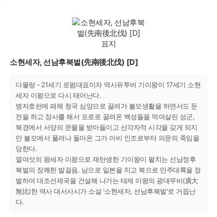
소현세자, 선남후북벌(先南後北伐) [D]
다물랑 - 21세기 로펌대표이자 역사유투버 기이왕이 17세기 소현
세자 이왕으로 다시 태어난다.
병자호란에 패해 청국 심양으로 끌려가 볼모생활을 하면서도 둔
전을 하고 장사를 해서 포로로 끌려온 백성들을 먹여살린 성군,
북경에서 서양의 문물을 받아들이고 선각자적 시각을 갖게 되지
만 볼모에서 풀려나 돌아온 그가 아비 인조로부터 의문의 죽임을
당한다.
열여섯의 왕세자 이왕으로 재탄생한 기이왕이 펼치는 선남정후
북벌의 장쾌한 발걸음. 남으로 일본을 치고 북으로 만주대륙을 정
벌하여 대조선제국을 건설해 나가는 태제 이왕의 광대무비(廣大
無比)한 역사 대서사시가 소설 '소현세자, 선남후북벌'로 거듭난
다.