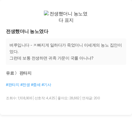
전생했더니 농노였다
벼루입니다 - ㅈ빠지게 일하다가 죽었더니 이세계의 농노 집안이
었다.
그런데 보통 전생하면 귀족 가문이 국룰 아니냐?
유료 〉 판타지
#판타지 #전생 #중세 #기사
조회수: 1,108,906
|
선호작: 4,425
|
좋아요: 28,662
|
연재글: 200