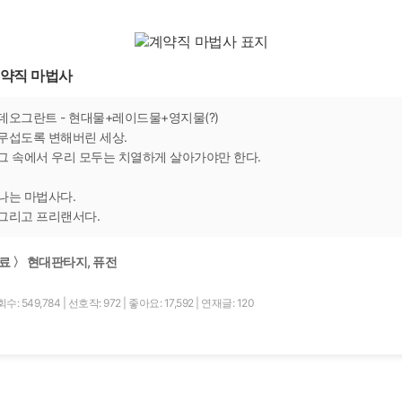
약직 마법사
데오그란트 - 현대물+레이드물+영지물(?)
무섭도록 변해버린 세상.
그 속에서 우리 모두는 치열하게 살아가야만 한다.
나는 마법사다.
그리고 프리랜서다.
료 〉 현대판타지, 퓨전
수: 549,784
|
선호작: 972
|
좋아요: 17,592
|
연재글: 120