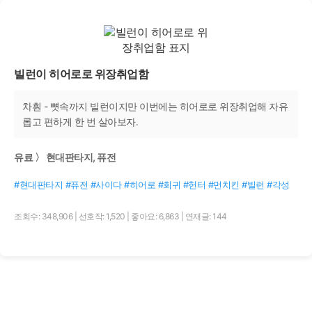
빌런이 히어로로 위장취업함
차훤 - 뼛속까지 빌런이지만 이번에는 히어로로 위장취업해 자유
롭고 편하게 한 번 살아보자.
유료 〉 현대판타지, 퓨전
#현대판타지 #퓨전 #사이다 #히어로 #회귀 #헌터 #먼치킨 #빌런 #각성
조회수: 348,906
|
선호작: 1,520
|
좋아요: 6,863
|
연재글: 144