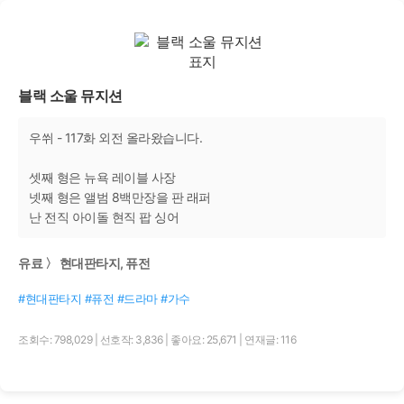
블랙 소울 뮤지션
우쒸 - 117화 외전 올라왔습니다.
셋째 형은 뉴욕 레이블 사장
넷째 형은 앨범 8백만장을 판 래퍼
난 전직 아이돌 현직 팝 싱어
유료 〉 현대판타지, 퓨전
#현대판타지 #퓨전 #드라마 #가수
조회수: 798,029
|
선호작: 3,836
|
좋아요: 25,671
|
연재글: 116