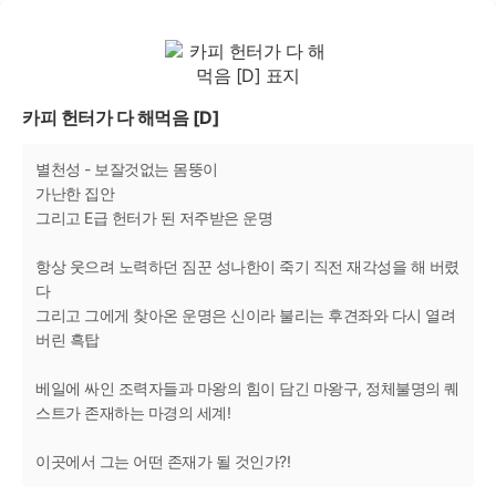
카피 헌터가 다 해먹음 [D]
별천성 - 보잘것없는 몸뚱이
가난한 집안
그리고 E급 헌터가 된 저주받은 운명
항상 웃으려 노력하던 짐꾼 성나한이 죽기 직전 재각성을 해 버렸
다
그리고 그에게 찾아온 운명은 신이라 불리는 후견좌와 다시 열려
버린 흑탑
베일에 싸인 조력자들과 마왕의 힘이 담긴 마왕구, 정체불명의 퀘
스트가 존재하는 마경의 세계!
이곳에서 그는 어떤 존재가 될 것인가?!